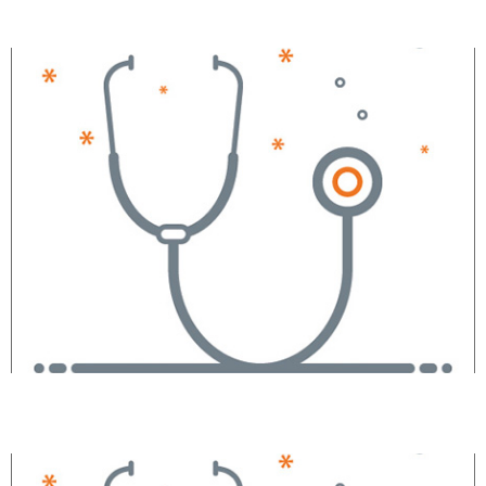
Gina M. Staltare, RNFA
Doreen Lallo, RNFA